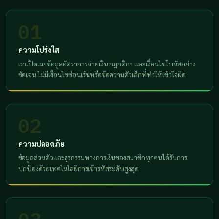
01
ความโปร่งใส
เราเปิดเผยข้อมูลอัตราการจ่ายเงิน กฎกติกา และเงื่อนไขโบนัสอย่าง
ชัดเจน ไม่มีเงื่อนไขซ่อนเร้นหรือข้อความตัวเล็กที่ทำให้เข้าใจผิด
02
ความปลอดภัย
ข้อมูลส่วนตัวและธุรกรรมทางการเงินของสมาชิกทุกคนได้รับการ
ปกป้องด้วยเทคโนโลยีการเข้ารหัสระดับสูงสุด