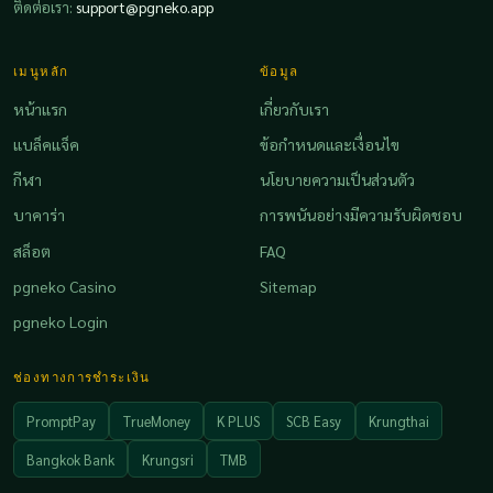
ติดต่อเรา:
support@pgneko.app
เมนูหลัก
ข้อมูล
หน้าแรก
เกี่ยวกับเรา
แบล็คแจ็ค
ข้อกำหนดและเงื่อนไข
กีฬา
นโยบายความเป็นส่วนตัว
บาคาร่า
การพนันอย่างมีความรับผิดชอบ
สล็อต
FAQ
pgneko Casino
Sitemap
pgneko Login
ช่องทางการชำระเงิน
PromptPay
TrueMoney
K PLUS
SCB Easy
Krungthai
Bangkok Bank
Krungsri
TMB