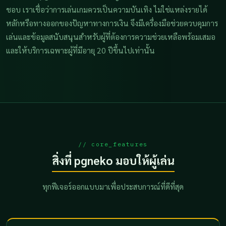
ชอบ เราเชื่อว่าการเล่นเกมควรเป็นความบันเทิง ไม่ใช่แหล่งรายได้
หลักหรือทางออกของปัญหาทางการเงิน จึงมีเครื่องมือช่วยควบคุมการ
เล่นและข้อมูลสนับสนุนสำหรับผู้ที่ต้องการความช่วยเหลือพร้อมเสมอ
และให้บริการเฉพาะผู้ที่มีอายุ 20 ปีขึ้นไปเท่านั้น
// core_features
สิ่งที่ pgneko มอบให้ผู้เล่น
ทุกฟีเจอร์ออกแบบมาเพื่อประสบการณ์ที่ดีที่สุด