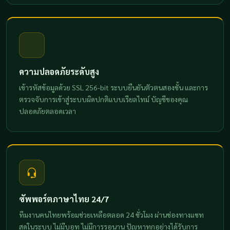
ความปลอดภัยระดับสูง
เข้ารหัสข้อมูลด้วย SSL 256-bit ระบบยืนยันตัวตนสองชั้น และการ
ตรวจจับการเข้าสู่ระบบผิดปกติแบบเรียลไทม์ บัญชีของคุณ
ปลอดภัยตลอดเวลา
ซัพพอร์ตภาษาไทย 24/7
ทีมงานคนไทยพร้อมช่วยเหลือตลอด 24 ชั่วโมง ผ่านช่องทางแชท
สดในระบบ ไม่มีบอท ไม่มีการรอนาน ปัญหาทุกอย่างได้รับการ