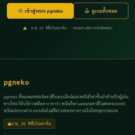
เข้าสู่ระบบ pgneko
ดูเกมทั้งหมด
อายุ 20 ปีขึ้นไปเท่านั้น · เล่นอย่างมีความรับผิดชอบ
pgneko
pgneko คือแพลตฟอร์มคาสิโนออนไลน์และพนันกีฬาชั้นนำสำหรับผู้เล่น
ชาวไทย ให้บริการสล็อต บาคาร่า พนันกีฬา และเกมคาสิโนสดครบวงจร
พร้อมระบบฝาก-ถอนอัตโนมัติผ่านช่องทางการเงินไทยทุกประเภท
อายุ 20 ปีขึ้นไปเท่านั้น