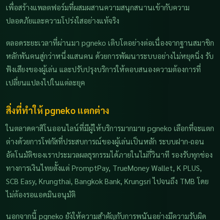
เพื่อสร้างแพลตฟอร์มที่ผสมผสานความสนุกสนานเข้ากับความ
ปลอดภัยและความโปร่งใสอย่างแท้จริง
ตลอดระยะเวลาที่ผ่านมา pgneko เติบโตอย่างต่อเนื่องจากฐานสมาชิก
หลักพันคนสู่กว่าหนึ่งแสนคน ด้วยการพัฒนาระบบอย่างไม่หยุดนิ่ง รับ
ฟังเสียงของผู้เล่น และปรับปรุงบริการให้ตอบสนองความต้องการที่
เปลี่ยนแปลงไปในแต่ละยุค
สิ่งที่ทำให้ pgneko แตกต่าง
ในตลาดคาสิโนออนไลน์ที่มีผู้ให้บริการมากมาย pgneko เลือกที่จะแตก
ต่างด้วยการโฟกัสที่ประสบการณ์ของผู้เล่นเป็นหลัก ระบบฝาก-ถอน
อัตโนมัติของเราประมวลผลธุรกรรมได้ภายในไม่กี่วินาที รองรับทุกช่อง
ทางการเงินไทยตั้งแต่ PromptPay, TrueMoney Wallet, K PLUS,
SCB Easy, Krungthai, Bangkok Bank, Krungsri ไปจนถึง TMB โดย
ไม่ต้องรอแอดมินอนุมัติ
นอกจากนี้ pgneko ยังให้ความสำคัญกับการพนันอย่างมีความรับผิด