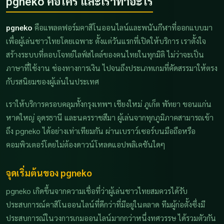
pgneko คือใคร และเราทำอะไร
pgneko
คือแพลตฟอร์มคาสิโนออนไลน์และพนันกีฬาที่ออกแบบมา
เพื่อผู้เล่นชาวไทยโดยเฉพาะ ตั้งแต่วันแรกที่เปิดให้บริการ เราตั้งใจ
สร้างระบบที่ตอบโจทย์ไลฟ์สไตล์ของคนไทยในทุกมิติ ไม่ว่าจะเป็น
ภาษาที่ใช้งาน ช่องทางการเงิน ไปจนถึงประเภทเกมที่คัดสรรมาให้ตรง
กับรสนิยมของผู้เล่นในประเทศ
เราให้บริการครอบคลุมทั้งกรุงเทพฯ เชียงใหม่ ภูเก็ต พัทยา ขอนแก่น
หาดใหญ่ อุดรธานี และนครราชสีมา ผู้เล่นจากทุกภูมิภาคสามารถเข้า
ถึง pgneko ได้อย่างเท่าเทียมกัน ผ่านเบราว์เซอร์บนมือถือหรือ
คอมพิวเตอร์โดยไม่ต้องดาวน์โหลดแอปพลิเคชันใดๆ
จุดเริ่มต้นของ pgneko
pgneko เกิดขึ้นจากความเชื่อที่ว่าผู้เล่นชาวไทยสมควรได้รับ
ประสบการณ์คาสิโนออนไลน์ที่ดีกว่าที่มีอยู่ในตลาด ทีมผู้ก่อตั้งซึ่งมี
ประสบการณ์ในวงการเกมออนไลน์มากกว่าหนึ่งทศวรรษ ได้รวมตัวกัน